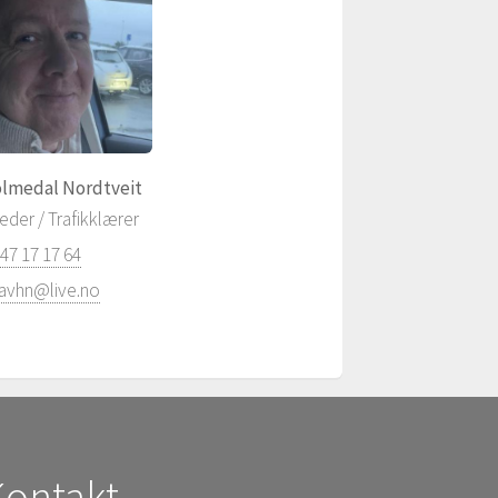
olmedal Nordtveit
leder / Trafikklærer
47 17 17 64
avhn@live.no
Kontakt