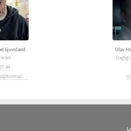
ad Gjuvsland
Olav H
 leder
Daglig 
 07 84
hognegjuvsland@hotmail.com
ol