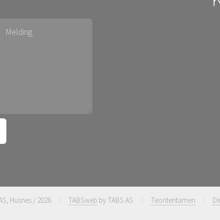
AS, Husnes / 2026
TABSweb
by TABS AS
Teoritentamen
Di