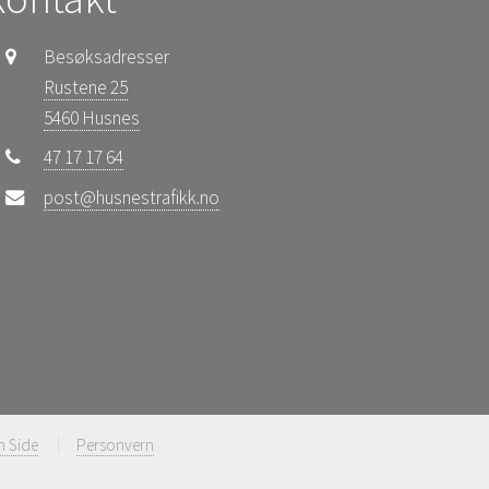
Besøksadresser
Rustene 25
5460 Husnes
47 17 17 64
post@husnestrafikk.no
n Side
Personvern